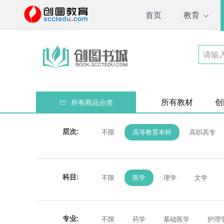
首页
教育
所有教材
创
所有商品分类
层次:
不限
高等教育本科
高职高专
科目:
不限
医学
理学
文学
综合、通用
专业:
不限
药学
基础医学
护理