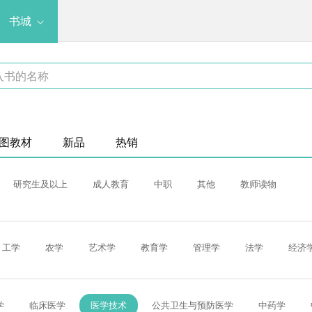
书城
图教材
新品
热销
研究生及以上
成人教育
中职
其他
教师读物
工学
农学
艺术学
教育学
管理学
法学
经济
学
临床医学
医学技术
公共卫生与预防医学
中药学