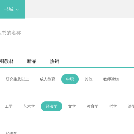
书城
图教材
新品
热销
研究生及以上
成人教育
中职
其他
教师读物
工学
艺术学
经济学
文学
教育学
哲学
法
经济学