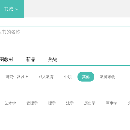
书城
图教材
新品
热销
研究生及以上
成人教育
中职
其他
教师读物
艺术学
管理学
理学
法学
历史学
军事学